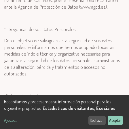
tratamiento de sus datos, puede presentar una reclamación
ante la Agencia de Protección de Datos (www.agpd.es).
11. Seguridad de sus Datos Personales
Con el objetivo de salvaguardar la seguridad de sus datos
personales, le informamos que hemos adoptado todas las
medidas de índole técnica y organizativa necesarias para
garantizar la seguridad de los datos personales suministrados
de su alteración, pérdida y tratamientos o accesos no
autorizados.
12. Actualización de sus datos
Recopilamos y procesamos su información personal para los
Es importante que para que podamos mantener sus datos
siguientes propósitos:
Estadísticas de visitantes, Eseciales
.
personales actualizados, nos informe siempre que haya habido
alguna modificación en ellos, en caso contrario, no
Ajustes
...
Rechazar
Aceptar
respondemos de la veracidad de los mismos.