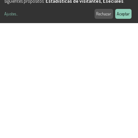
siguientes propósitos:
Estadísticas de visitantes, Eseciales
.
Ajustes
...
Rechazar
Aceptar
Infórmate de las novedades