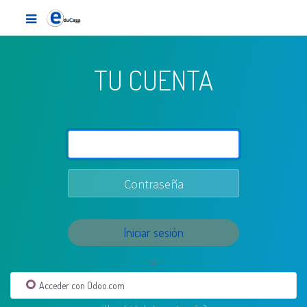
TU CUENTA
Iniciar sesión
- o -
Acceder con Odoo.com